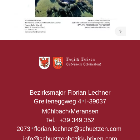
Bezirksmajor Florian Lechner
Greiteneggweg 4
I-39037
∎
Mühlbach/Meransen
Tel.
+39 349 352
2073
florian.lechner@schuetzen.com
∎
info@schuetzenbezirk-brixen.com